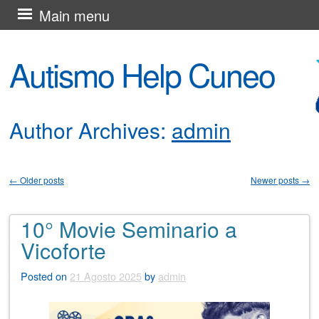
Skip
Main menu
to
content
Autismo Help Cuneo
Author Archives:
admin
←
Older posts
Newer posts
→
Post navigation
10° Movie Seminario a
Vicoforte
Posted on
21 Agosto 2025
by
admin