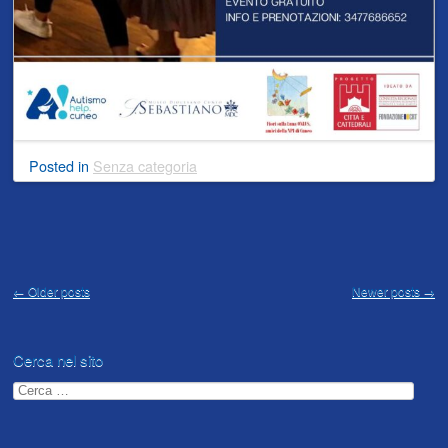
Posted
in
Senza categoria
Post navigation
←
Older posts
Newer posts
→
Cerca nel sito
Ricerca
per: