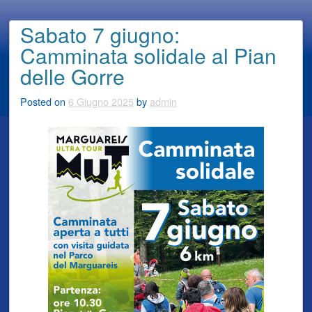
Sabato 7 giugno:
Camminata solidale al Pian
delle Gorre
Posted on
6 Giugno 2025
by
admin