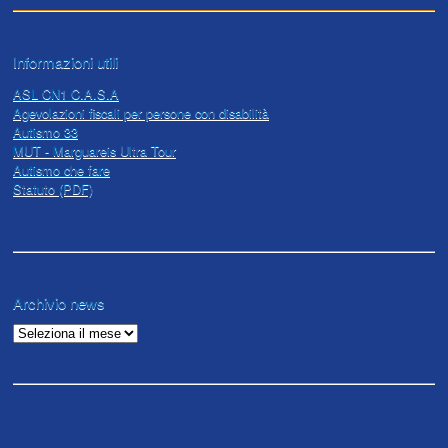
Informazioni utili
ASL CN1 C.A.S.A
Agevolazioni fiscali per persone con disabilità
Autismo 33
MUT - Marguareis Ultra Tour
Autismo che fare
Statuto (PDF)
Archivio news
Archivio
news